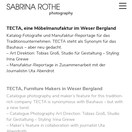
work
commissions
books
TECTA, eine Möbelmanufaktur im Weser Bergland
editions
Katalog-Fotografie und Manufaktur-Reportage für das
Traditionsunternehmen. TECTA steht als Synonym für das
about
Bauhaus – aber neu gedacht.
– Art Direktion: Tobias Groß, Studio für Gestaltung – Styling:
instagram
Irina Grewe
– Manufaktur-Reportage in Zusammenarbeit mit der
Journalistin Uta Abendrot
TECTA, Furniture Makers in Weser Bergland
Catalogue photography and maker’s feature for this tradition-
rich company. TECTA is synonymous with Bauhaus – but with
a new twist.
– Catalogue Photography Art Direction: Tobias Groß, Studio
für Gestaltung­ – Styling: Irina Grewe
– Maker’s feature in collaboration with journalist Uta
Abendroth